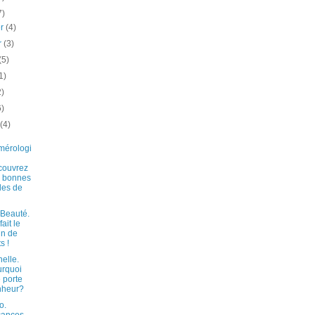
7)
er
(4)
er
(3)
(5)
1)
2)
6)
t
(4)
mérologi
couvrez
 bonnes
des de
Beauté.
fait le
in de
ts !
elle.
rquoi
e porte
nheur?
o.