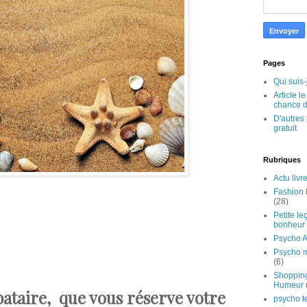
Pages
Qui suis-
Article l
chance d
D'autres 
gratuit
Rubriques
Actu livr
Fashion 
(28)
Petite le
bonheur
Psycho A
Psycho 
(6)
Shoppin
Humeur
bataire, que vous réserve votre
psycho t