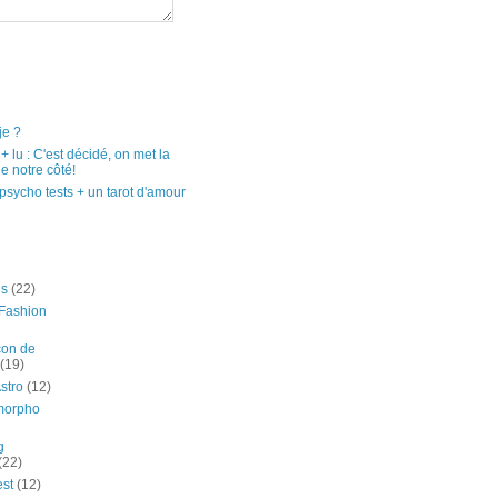
je ?
e + lu : C'est décidé, on met la
e notre côté!
psycho tests + un tarot d'amour
es
(22)
Fashion
çon de
(19)
stro
(12)
morpho
g
(22)
est
(12)