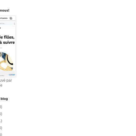
 nous!
uvé par
ce
 blog
8)
5)
1)
4)
6)