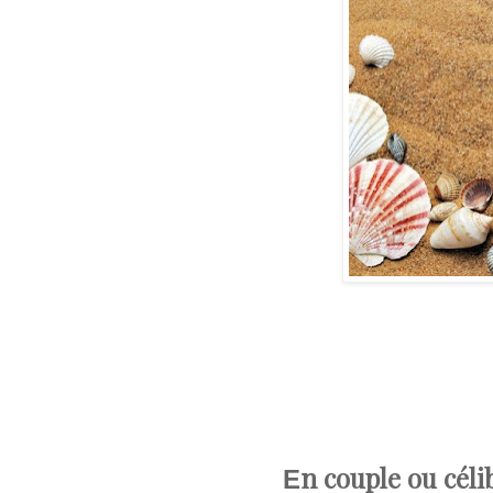
n couple ou céli
E