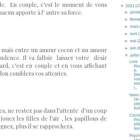
fle. En couple, c’est le moment de vous
▼
2021
(3
hacun apporte à l’ autre sa force.
►
janvi
►
févri
►
mars
►
avril
(
►
mai
(
►
juin
(
x mais entre un amour cocon et un amour
▼
juille
rudence. Il va falloir laisser votre désir
Love
rd, c’est en couple et en vous affichant
Nu
e.
don comblera vos attentes.
Dé
vos
on
l...
News 
On 
ple
frui
s, ne restez pas dans l’attente d’un coup
Coccin
Jouez les filles de l’air , les papillons de
Pou
ell
ignez, plus il se rapprochera.
bo
Psych