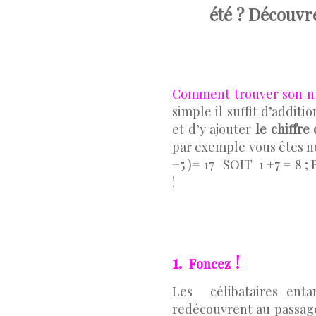
été ? Découvre
Comment trouver son nu
simple il suffit d’additi
et d’y ajouter
le chiffre 
par exemple vous êtes n
+5 )= 17 SOIT 1 +7 = 8 ; B
!
1.
!
Foncez
Les célibataires ent
redécouvrent au passage 