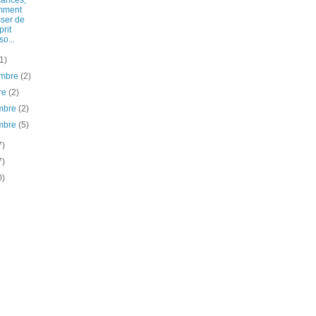
ances,
mment
ser de
prit
so...
(1)
embre
(2)
re
(2)
mbre
(2)
mbre
(5)
7)
7)
0)