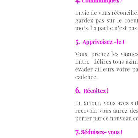
Communiquez
!
Envie de vous réconcili
gardez pas sur le coeu
mots. La partie n’est pa
5.
Apprivoisez -le
!
Vous prenez les vagues 
Entre délires tous azim
évader ailleurs votre p
cadence
.
6.
Récoltez !
En amour, vous avez suf
recevoir, vous aurez des
porter par ce nouveau co
7.
Séduisez- vous
!