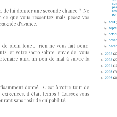
Vac
co
pas
er, de lui donner une seconde chance ? Ne
l'es
per
r ce que vous ressentez mais pesez vos
►
août
s gagnée d’avance.
►
sept
►
octob
►
nove
de plein fouet, rien ne vous fait peur.
►
déce
uts et votre sacro sainte envie de vous
►
2022
(3
artenaire aura un peu de mal à suivre la
►
2023
(2
►
2024
(1
►
2025
(7)
►
2026
(3)
fisamment donné ! C’est à votre tour de
 exigences, il était temps ! Laissez vous
urant sans rosir de culpabilité.