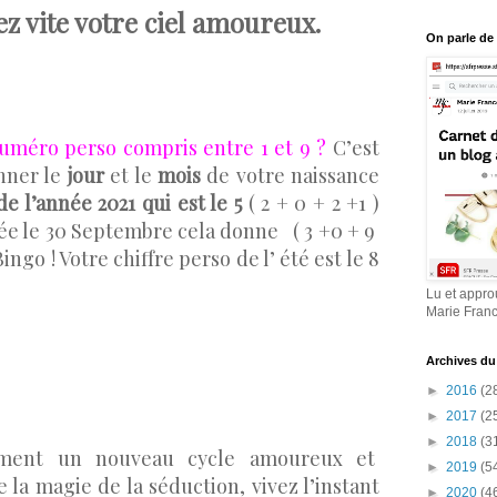
z vite votre ciel amoureux.
On parle de
méro perso compris entre 1 et 9 ?
C’est
onner le
jour
et le
mois
de votre naissance
de l’année 2021 qui est le 5
( 2 + 0 + 2 +1 )
ée le 30 Septembre cela donne ( 3 +0 + 9
ingo ! Votre chiffre perso de l’ été est le 8
Lu et appro
Marie Fran
Archives du
►
2016
(2
►
2017
(2
►
2018
(3
ament un nouveau cycle amoureux et
►
2019
(5
la magie de la séduction, vivez l’instant
►
2020
(4