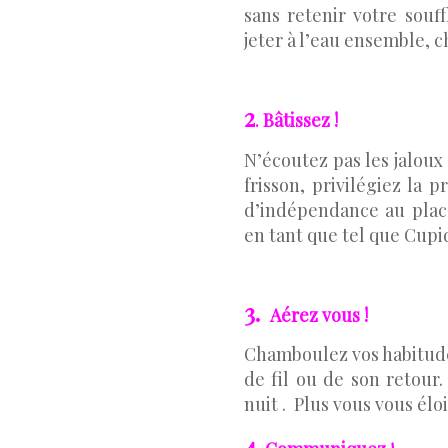
sans retenir votre souf
jeter à l’eau ensemble, c
2
Bâtissez !
.
N’écoutez pas les jalou
frisson, privilégiez la p
d’indépendance au placa
en tant que tel que Cupi
3.
Aérez vous !
Chamboulez vos habitude
de fil ou de son retour. 
nuit . Plus vous vous élo
4.