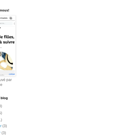
 nous!
uvé par
ce
 blog
8)
5)
1)
er
(3)
er
(3)