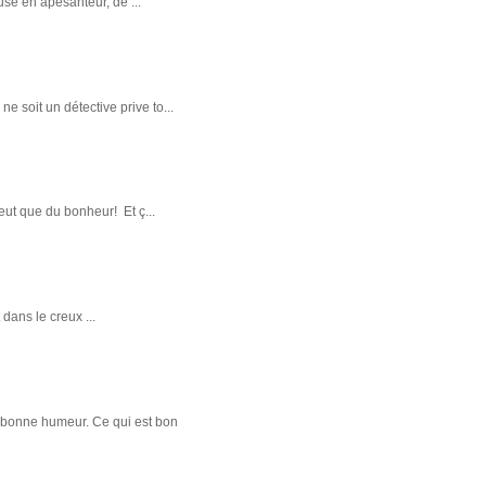
use en apesanteur, de ...
e soit un détective prive to...
ut que du bonheur! Et ç...
ans le creux ...
en bonne humeur. Ce qui est bon