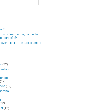
je ?
e + lu : C'est décidé, on met la
e notre côté!
psycho tests + un tarot d'amour
es
(22)
Fashion
çon de
(19)
stro
(12)
morpho
g
(22)
est
(12)