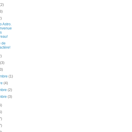
(2)
3)
2)
 Astro.
envenue
s
reau!
 de
actère!
2)
t
(3)
(3)
embre
(1)
re
(4)
mbre
(2)
mbre
(3)
4)
6)
7)
7)