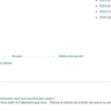
►
2023
(2
►
2024
(1
►
2025
(7)
►
2026
(3)
Accueil
Article plus ancien
es (Atom)
Connectez-vous aux pouvoirs des arbres !
r vous aider et n’attendent que vous . Prenez le chemin de la forêt, des parcs ou d