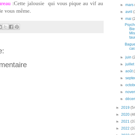
ureau
:Cette jalousie qui vous pique au vif au
►
mars
e de vous même.
►
avril
(
▼
mai
(
Psycho
Bi
Mis
tau
Bague
car
e:
►
juin
(
mentaire
►
juille
►
août
►
sept
►
octob
►
nove
►
déce
►
2019
(5
►
2020
(4
►
2021
(3
►
2022
(3