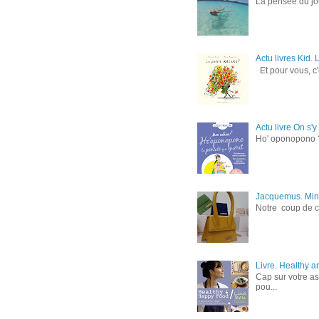
La pensée du jou
Actu livres Kid.
Et pour vous, c'e
Actu livre On s'
Ho' oponopono ?
Jacquemus. Mini
Notre coup de co
Livre. Healthy a
Cap sur votre as
pou...