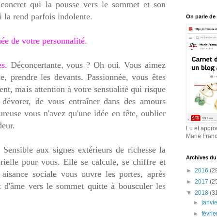
u concret qui la pousse vers le sommet et son
 la rend parfois indolente.
On parle de
ée de votre personnalité.
s.
Déconcertante, vous ? Oh oui. Vous aimez
sie, prendre les devants. Passionnée, vous êtes
t, mais attention à votre sensualité qui risque
 dévorer, de vous entraîner dans des amours
reuse vous n'avez qu'une idée en tête, oublier
deur.
Lu et appro
Marie Fran
. Sensible aux signes extérieurs de richesse la
Archives du
rielle pour vous. Elle se calcule, se chiffre et
►
2016
(2
 aisance sociale vous ouvre les portes, après
►
2017
(2
t d'âme vers le sommet quitte à bousculer les
▼
2018
(3
►
janvi
►
févri