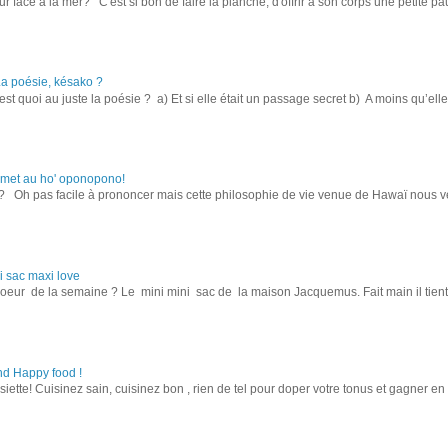
r face à la mer? C'est si bon de faire la planche, d'offrir à son corps une petite pa
 La poésie, késako ?
st quoi au juste la poésie ? a) Et si elle était un passage secret b) A moins qu’elle n
y met au ho' oponopono!
 Oh pas facile à prononcer mais cette philosophie de vie venue de Hawaï nous ve
 sac maxi love
eur de la semaine ? Le mini mini sac de la maison Jacquemus. Fait main il tient d
nd Happy food !
siette! Cuisinez sain, cuisinez bon , rien de tel pour doper votre tonus et gagner 