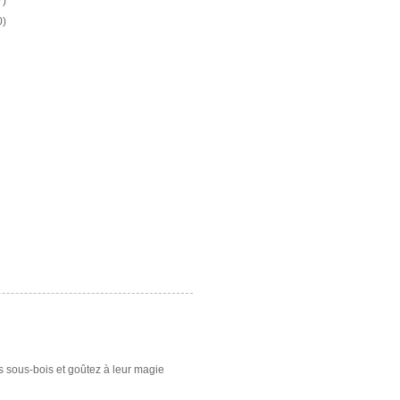
7)
0)
es sous-bois et goûtez à leur magie