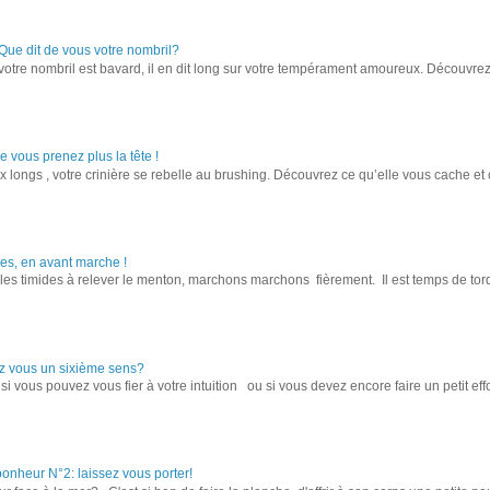
Que dit de vous votre nombril?
votre nombril est bavard, il en dit long sur votre tempérament amoureux. Découvrez
 vous prenez plus la tête !
x longs , votre crinière se rebelle au brushing. Découvrez ce qu’elle vous cache e
es, en avant marche !
 les timides à relever le menton, marchons marchons fièrement. Il est temps de tordr
ez vous un sixième sens?
si vous pouvez vous fier à votre intuition ou si vous devez encore faire un petit effo
bonheur N°2: laissez vous porter!