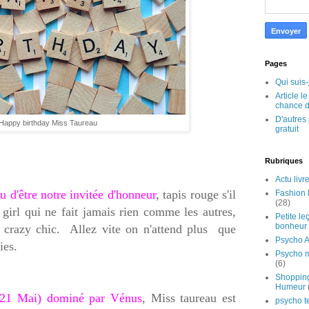
Pages
Qui suis-
Article l
chance d
D'autres 
Happy birthday Miss Taureau
gratuit
Rubriques
Actu livr
u d'être notre invitée d'honneur
, tapis rouge s'il
Fashion 
(28)
 girl qui ne fait jamais rien comme les autres,
Petite le
bonheur
 crazy chic. Allez vite on n'attend plus que
Psycho A
ies.
Psycho 
(6)
Shoppin
Humeur
- 21 Mai) dominé par Vénus
, Miss taureau est
psycho t