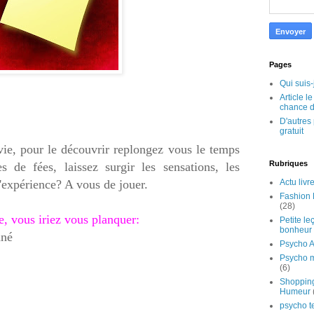
Pages
Qui suis-
Article l
chance d
D'autres 
gratuit
e, pour le découvrir replongez vous le temps
Rubriques
 de fées, laissez surgir les sensations, les
Actu livr
l'expérience? A vous de jouer.
Fashion 
(28)
e, vous iriez vous planquer:
Petite le
bonheur
nné
Psycho A
Psycho 
(6)
Shoppin
Humeur
psycho t