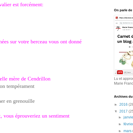
valier est forcément:
On parle de
chées sur votre berceau vous ont donné
belle mère de Cendrillon
Lu et appro
Marie Fran
son tempérament
Archives du
mer en grenouille
►
2016
(2
▼
2017
(2
et, vous éprouveriez un sentiment
►
janvi
►
févri
►
mars