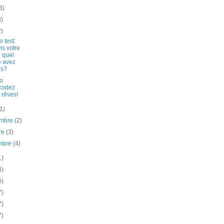
3)
3)
2)
 test:
s votre
e quel
 avez
us?
o.
codez
 rêves!
(1)
embre
(2)
re
(3)
mbre
(4)
1)
4)
6)
7)
7)
7)