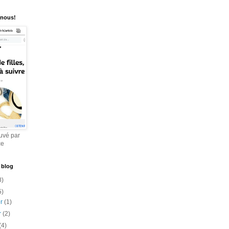
 nous!
uvé par
ce
 blog
8)
5)
er
(1)
er
(2)
(4)