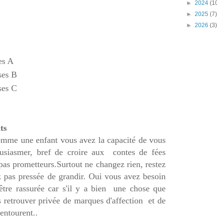
►
2024
(1
►
2025
(7)
►
2026
(3)
es A
ses B
ses C
nts
me une enfant vous avez la capacité de vous
ousiasmer, bref de croire aux contes de fées
pas prometteurs.Surtout ne changez rien, restez
pas pressée de grandir. Oui vous avez besoin
'être rassurée car s'il y a bien une chose que
 retrouver privée de marques d'affection et de
 entourent..