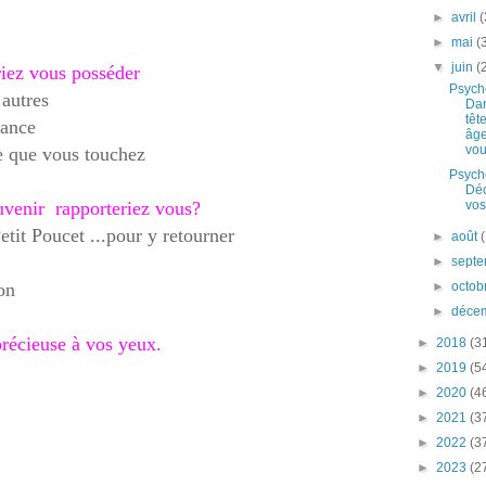
►
avril
(
►
mai
(
▼
juin
(
riez vous posséder
Psycho
 autres
Dan
têt
tance
âge
vo
e que vous touchez
Psych
Dé
vos
uvenir rapporteriez vous?
tit Poucet ...pour y retourner
►
août
►
sept
►
octob
on
►
déce
 précieuse à vos yeux.
►
2018
(3
►
2019
(5
►
2020
(4
►
2021
(3
►
2022
(3
►
2023
(2