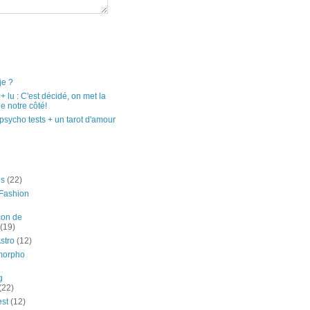
je ?
e + lu : C'est décidé, on met la
e notre côté!
psycho tests + un tarot d'amour
es
(22)
Fashion
çon de
(19)
stro
(12)
morpho
g
(22)
est
(12)